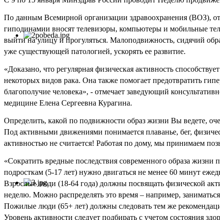
По данным Всемирной организации здравоохранения (ВОЗ), от 
гиподинамии вносят телевизоры, компьютеры и мобильные теле
выйти на улицу и прогуляться. Малоподвижность, сидячий обр
уже существующей патологией, ускорять ее развитие.
«Доказано, что регулярная физическая активность способствуе
некоторых видов рака. Она также помогает предотвратить гип
благополучие человека», - отмечает заведующий консультат
медицине Елена Сергеевна Курагина.
Определить, какой по подвижности образ жизни Вы ведете, оче
Под активными движениями понимается плаванье, бег, физичес
активностью не считается! Работая по дому, мы принимаем п
«Сократить вредные последствия современного образа жизни п
подросткам (5-17 лет) нужно двигаться не менее 60 минут еже
Взрослые люди (18-64 года) должны посвящать физической акт
неделю. Можно распределять это время – например, заниматься
Пожилые люди (65+ лет) должны следовать тем же рекомендаци
Уровень активности следует подбирать с учетом состояния здор