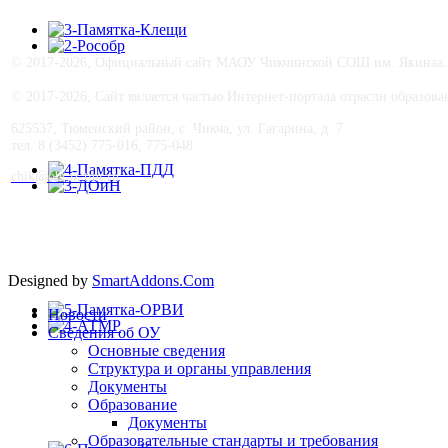
© 2017-
2026, Официальный сайт МАОУ Чикчинской СОШ им. Якинаа. В
© 2017-
2026, Сайт является частью Интернет-портала отрасли образо
625537, Тюменский район, с. Чикча, ул. Гагарина, д. 7
тел. 8 (3452) 775-016, 775-048
сhik@obraz-tmr.ru
Designed by
SmartAddons.Com
Новости
Сведения об ОУ
Основные сведения
Структура и органы управления
Документы
Образование
Документы
Образовательные стандарты и требования