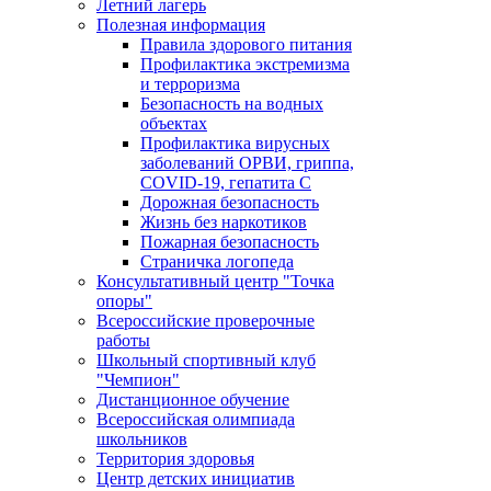
Летний лагерь
Полезная информация
Правила здорового питания
Профилактика экстремизма
и терроризма
Безопасность на водных
объектах
Профилактика вирусных
заболеваний ОРВИ, гриппа,
COVID-19, гепатита С
Дорожная безопасность
Жизнь без наркотиков
Пожарная безопасность
Страничка логопеда
Консультативный центр "Точка
опоры"
Всероссийские проверочные
работы
Школьный спортивный клуб
"Чемпион"
Дистанционное обучение
Всероссийская олимпиада
школьников
Территория здоровья
Центр детских инициатив