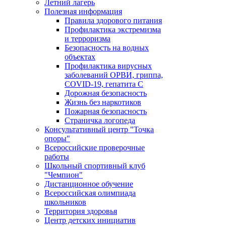
Летний лагерь
Полезная информация
Правила здорового питания
Профилактика экстремизма
и терроризма
Безопасность на водных
объектах
Профилактика вирусных
заболеваний ОРВИ, гриппа,
COVID-19, гепатита С
Дорожная безопасность
Жизнь без наркотиков
Пожарная безопасность
Страничка логопеда
Консультативный центр "Точка
опоры"
Всероссийские проверочные
работы
Школьный спортивный клуб
"Чемпион"
Дистанционное обучение
Всероссийская олимпиада
школьников
Территория здоровья
Центр детских инициатив