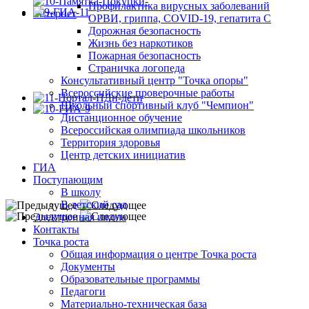
Профилактика вирусных заболеваний
ОРВИ, гриппа, COVID-19, гепатита С
Дорожная безопасность
Жизнь без наркотиков
Пожарная безопасность
Страничка логопеда
Консультативный центр "Точка опоры"
Всероссийские проверочные работы
Школьный спортивный клуб "Чемпион"
Дистанционное обучение
Всероссийская олимпиада школьников
Территория здоровья
Центр детских инициатив
ГИА
Поступающим
В школу
В детский сад
Электронная школа
Контакты
Точка роста
Общая информация о центре Точка роста
Документы
Образовательные программы
Педагоги
Материально-техническая база