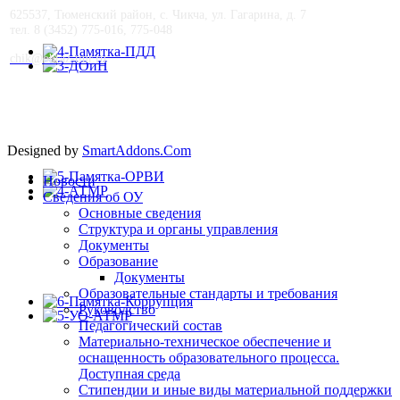
625537, Тюменский район, с. Чикча, ул. Гагарина, д. 7
тел. 8 (3452) 775-016, 775-048
сhik@obraz-tmr.ru
Designed by
SmartAddons.Com
Новости
Сведения об ОУ
Основные сведения
Структура и органы управления
Документы
Образование
Документы
Образовательные стандарты и требования
Руководство
Педагогический состав
Материально-техническое обеспечение и
оснащенность образовательного процесса.
Доступная среда
Стипендии и иные виды материальной поддержки