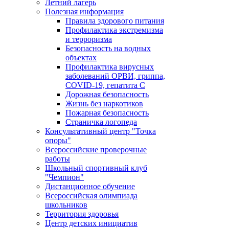
Летний лагерь
Полезная информация
Правила здорового питания
Профилактика экстремизма
и терроризма
Безопасность на водных
объектах
Профилактика вирусных
заболеваний ОРВИ, гриппа,
COVID-19, гепатита С
Дорожная безопасность
Жизнь без наркотиков
Пожарная безопасность
Страничка логопеда
Консультативный центр "Точка
опоры"
Всероссийские проверочные
работы
Школьный спортивный клуб
"Чемпион"
Дистанционное обучение
Всероссийская олимпиада
школьников
Территория здоровья
Центр детских инициатив