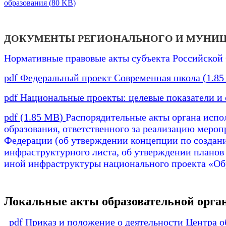
образования
(
80 KB
)
ДОКУМЕНТЫ РЕГИОНАЛЬНОГО И МУНИ
Нормативные правовые акты субъекта Российской 
pdf
Федеральный проект Современная школа
(
1.8
pdf
Национальные проекты: целевые показатели и 
pdf
(
1.85 MB
)
Распорядительные акты органа испо
образования, ответственного за реализацию мероп
Федерации (об утверждении концепции по создан
инфраструктурного листа, об утверждении планов
иной инфраструктуры национального проекта «Обр
Локальные акты образовательной орга
pdf
Приказ и положение о деятельности Центра о