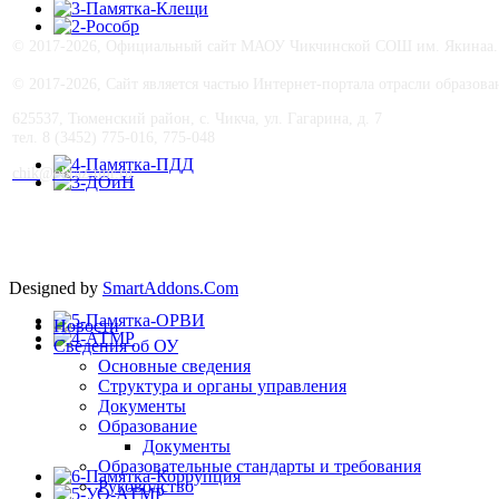
© 2017-
2026, Официальный сайт МАОУ Чикчинской СОШ им. Якинаа. В
© 2017-
2026, Сайт является частью Интернет-портала отрасли образо
625537, Тюменский район, с. Чикча, ул. Гагарина, д. 7
тел. 8 (3452) 775-016, 775-048
сhik@obraz-tmr.ru
Designed by
SmartAddons.Com
Новости
Сведения об ОУ
Основные сведения
Структура и органы управления
Документы
Образование
Документы
Образовательные стандарты и требования
Руководство