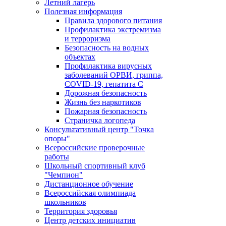
Летний лагерь
Полезная информация
Правила здорового питания
Профилактика экстремизма
и терроризма
Безопасность на водных
объектах
Профилактика вирусных
заболеваний ОРВИ, гриппа,
COVID-19, гепатита С
Дорожная безопасность
Жизнь без наркотиков
Пожарная безопасность
Страничка логопеда
Консультативный центр "Точка
опоры"
Всероссийские проверочные
работы
Школьный спортивный клуб
"Чемпион"
Дистанционное обучение
Всероссийская олимпиада
школьников
Территория здоровья
Центр детских инициатив