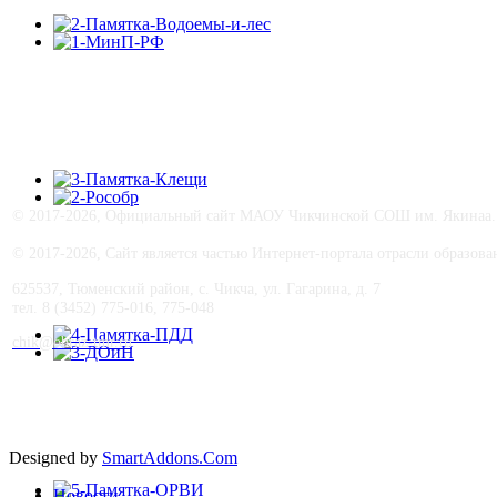
© 2017-
2026, Официальный сайт МАОУ Чикчинской СОШ им. Якинаа. В
© 2017-
2026, Сайт является частью Интернет-портала отрасли образо
625537, Тюменский район, с. Чикча, ул. Гагарина, д. 7
тел. 8 (3452) 775-016, 775-048
сhik@obraz-tmr.ru
Designed by
SmartAddons.Com
Новости