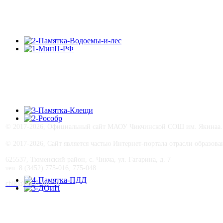
© 2017-
2026, Официальный сайт МАОУ Чикчинской СОШ им. Якинаа. В
© 2017-
2026, Сайт является частью Интернет-портала отрасли образо
625537, Тюменский район, с. Чикча, ул. Гагарина, д. 7
тел. 8 (3452) 775-016, 775-048
сhik@obraz-tmr.ru