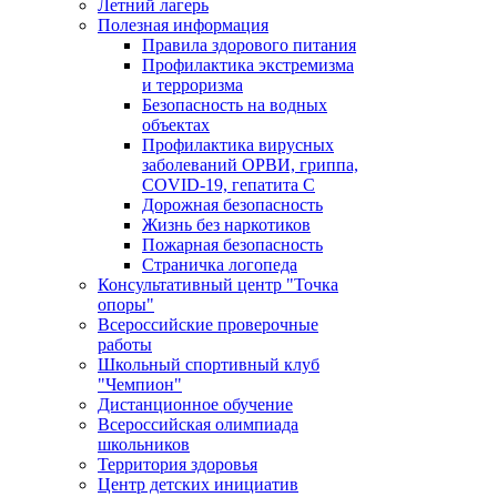
Летний лагерь
Полезная информация
Правила здорового питания
Профилактика экстремизма
и терроризма
Безопасность на водных
объектах
Профилактика вирусных
заболеваний ОРВИ, гриппа,
COVID-19, гепатита С
Дорожная безопасность
Жизнь без наркотиков
Пожарная безопасность
Страничка логопеда
Консультативный центр "Точка
опоры"
Всероссийские проверочные
работы
Школьный спортивный клуб
"Чемпион"
Дистанционное обучение
Всероссийская олимпиада
школьников
Территория здоровья
Центр детских инициатив