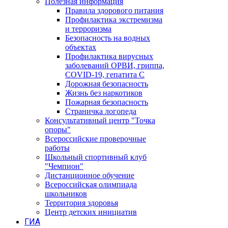
Полезная информация
Правила здорового питания
Профилактика экстремизма
и терроризма
Безопасность на водных
объектах
Профилактика вирусных
заболеваний ОРВИ, гриппа,
COVID-19, гепатита С
Дорожная безопасность
Жизнь без наркотиков
Пожарная безопасность
Страничка логопеда
Консультативный центр "Точка
опоры"
Всероссийские проверочные
работы
Школьный спортивный клуб
"Чемпион"
Дистанционное обучение
Всероссийская олимпиада
школьников
Территория здоровья
Центр детских инициатив
ГИА