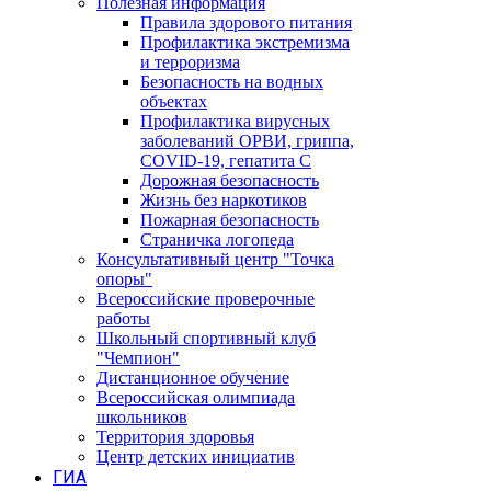
Полезная информация
Правила здорового питания
Профилактика экстремизма
и терроризма
Безопасность на водных
объектах
Профилактика вирусных
заболеваний ОРВИ, гриппа,
COVID-19, гепатита С
Дорожная безопасность
Жизнь без наркотиков
Пожарная безопасность
Страничка логопеда
Консультативный центр "Точка
опоры"
Всероссийские проверочные
работы
Школьный спортивный клуб
"Чемпион"
Дистанционное обучение
Всероссийская олимпиада
школьников
Территория здоровья
Центр детских инициатив
ГИА