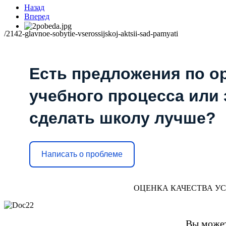
Назад
Вперед
/2142-glavnoe-sobytie-vserossijskoj-aktsii-sad-pamyati
Есть предложения по о
учебного процесса или з
сделать школу лучше?
Написать о проблеме
ОЦЕНКА КАЧЕСТВА У
Вы может