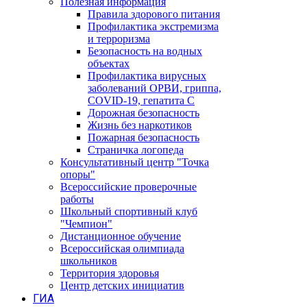
Полезная информация
Правила здорового питания
Профилактика экстремизма
и терроризма
Безопасность на водных
объектах
Профилактика вирусных
заболеваний ОРВИ, гриппа,
COVID-19, гепатита С
Дорожная безопасность
Жизнь без наркотиков
Пожарная безопасность
Страничка логопеда
Консультативный центр "Точка
опоры"
Всероссийские проверочные
работы
Школьный спортивный клуб
"Чемпион"
Дистанционное обучение
Всероссийская олимпиада
школьников
Территория здоровья
Центр детских инициатив
ГИА