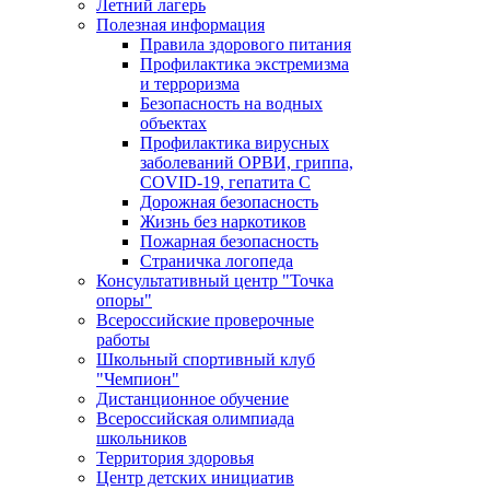
Летний лагерь
Полезная информация
Правила здорового питания
Профилактика экстремизма
и терроризма
Безопасность на водных
объектах
Профилактика вирусных
заболеваний ОРВИ, гриппа,
COVID-19, гепатита С
Дорожная безопасность
Жизнь без наркотиков
Пожарная безопасность
Страничка логопеда
Консультативный центр "Точка
опоры"
Всероссийские проверочные
работы
Школьный спортивный клуб
"Чемпион"
Дистанционное обучение
Всероссийская олимпиада
школьников
Территория здоровья
Центр детских инициатив