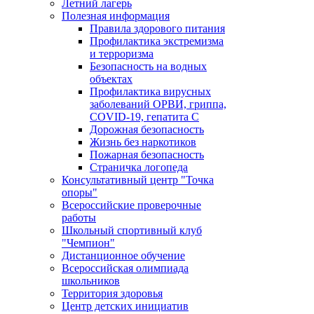
Летний лагерь
Полезная информация
Правила здорового питания
Профилактика экстремизма
и терроризма
Безопасность на водных
объектах
Профилактика вирусных
заболеваний ОРВИ, гриппа,
COVID-19, гепатита С
Дорожная безопасность
Жизнь без наркотиков
Пожарная безопасность
Страничка логопеда
Консультативный центр "Точка
опоры"
Всероссийские проверочные
работы
Школьный спортивный клуб
"Чемпион"
Дистанционное обучение
Всероссийская олимпиада
школьников
Территория здоровья
Центр детских инициатив